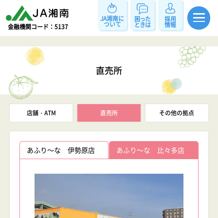
JA湘南に
困った
採用
ついて
ときは
情報
金融機関コード：5137
直売所
店舗・ATM
直売所
その他の拠点
あふり～な 伊勢原店
あふり～な 比々多店