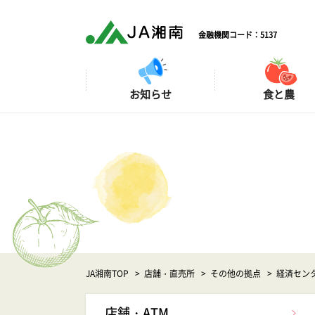
金融機関コード：5137
お知らせ
食と農
もぎ取り情報
JAネットバンク
ローン相談会
店舗
各種相談会
・
ATM
・
商品のご案内
融資関係手数料
資産運用
住宅ローン返済シ
NISA相談会・セミ
JA湘南TOP
店舗・直売所
その他の拠点
経済セン
店舗・ATM