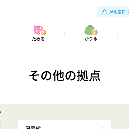
JA湘南に
かりる
ためる
湘南いちご狩りセンター
年金相談会のご案内
ローン商品
直売所
JA虹のホール湘南
・
いせはら
特産物
JAバンクからのお
金利情報（ローン
その他の拠点
遺言信託
金利情報（貯金）
経営者保証に関するガイドラインへの取組について
定型約款
その他の拠点
ミュレーション
「NISA（つみたて投資枠）」対象ファンドの選定理
ナー
ター
直売所