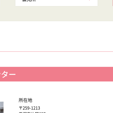
ンター
所在地
〒259-1213