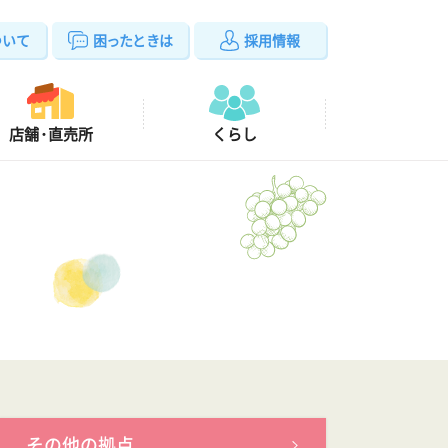
ついて
困ったときは
採用
情報
店舗
・
直売所
くらし
知らせ
）
手数料
定型約款
ワンストップ相談窓口
JAネットバンク専用定期貯金
由について
その他の拠点