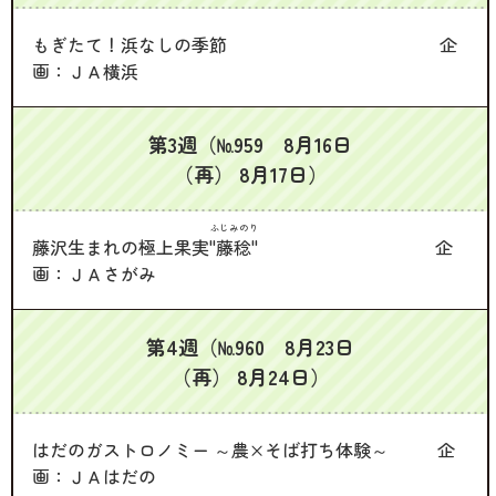
もぎたて！浜なしの季節 企
画：ＪＡ横浜
第3週（№959 8月16日
（再） 8月17日）
ふじみのり
藤沢生まれの極上果実
"藤稔"
企
画：ＪＡさがみ
第4週（№960 8月23日
（再） 8月24日）
はだのガストロノミー ～農×そば打ち体験～ 企
画：ＪＡはだの